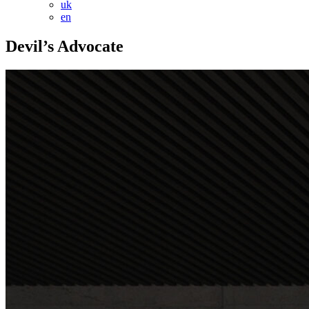
uk
en
Devil’s Advocate