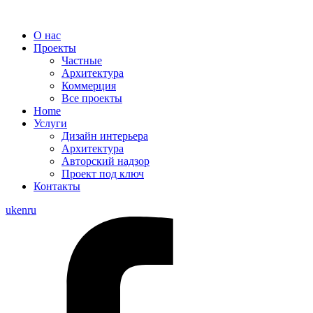
О нас
Проекты
Частные
Архитектура
Коммерция
Все проекты
Home
Услуги
Дизайн интерьера
Архитектура
Авторский надзор
Проект под ключ
Контакты
uk
en
ru