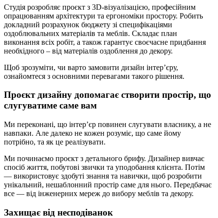
Студія розробляє проєкт з 3D-візуалізацією, професійним
опрацюванням архітектури та ергономіки простору. Робить
докладний розрахунок бюджету зі специфікаціями
оздоблювальних матеріалів та меблів. Складає план
виконання всіх робіт, а також гарантує своєчасне придбання
необхідного – від матеріалів оздоблення до декору.
Щоб зрозуміти, чи варто замовити дизайн інтер’єру,
ознайомтеся з основними перевагами такого рішення.
Проєкт дизайну допомагає створити простір, що
слугуватиме саме вам
Ми переконані, що інтерʼєр повинен слугувати власнику, а не
навпаки. Але далеко не кожен розуміє, що саме йому
потрібно, та як це реалізувати.
Ми починаємо проєкт з детального брифу. Дизайнер вивчає
спосіб життя, побутові звички та уподобання клієнта. Потім
— використовує здобуті знання та навички, щоб розробити
унікальний, нешаблонний простір саме для нього. Передбачає
все — від інженерних мереж до вибору меблів та декору.
Захищає від несподіванок