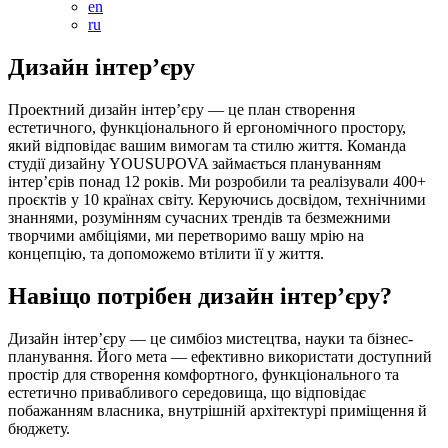
en
ru
Дизайн інтер’єру
Проектний дизайн інтер’єру — це план створення
естетичного, функціонального й ергономічного простору,
який відповідає вашим вимогам та стилю життя. Команда
студії дизайну YOUSUPOVA займається плануванням
інтер’єрів понад 12 років. Ми розробили та реалізували 400+
проєктів у 10 країнах світу. Керуючись досвідом, технічними
знаннями, розумінням сучасних трендів та безмежними
творчими амбіціями, ми перетворимо вашу мрію на
концепцію, та допоможемо втілити її у життя.
Навіщо потрібен дизайн інтер’єру?
Дизайн інтер’єру — це симбіоз мистецтва, науки та бізнес-
планування. Його мета — ефективно використати доступний
простір для створення комфортного, функціонального та
естетично привабливого середовища, що відповідає
побажанням власника, внутрішній архітектурі приміщення й
бюджету.