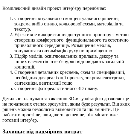
Комплексний дизайн проект інтер’єру передбачає:
Створення візуального і концептуального рішення,
зокрема вибір стилю, кольорової схеми, матеріалів та
текстур.
Ефективне використання доступного простору з метою
створення комфортного, функціонального та естетично
привабливого середовища. Розміщення меблів,
зонування та оптимізацію руху по приміщенню.
Підбір меблів, освітлювальних приладів, декору та
інших елементів інтер’єру, які відповідають загальній
концепції.
Створення детальних креслень, схем та специфікацій,
необхідних для реалізації проєкту, зокрема електрики,
сантехніки, вентиляції тощо.
Створення фотореалістичного 3D плану.
Детальне планування з якісною 3D-візуалізацією дозволяє ще
на початкових етапах зрозуміти, яким буде результат. Від яких
рішень можна безболісно відмовитися та що змінити. Це
набагато простіше, швидше та дешевше, ніж міняти вже
готовий інтер’єр.
Захищає від надмірних витрат