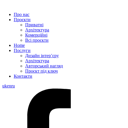
Про нас
Проєкти
Приватні
Архітектура
Комерційні
Всі проєкти
Home
Послуги
Дизайн інтер’єру
Архітектура
Aвторський нагляд
Проєкт під ключ
Контакти
uk
en
ru