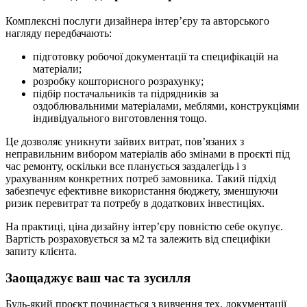
Комплексні послуги дизайнера інтер’єру та авторського
нагляду передбачають:
підготовку робочої документації та специфікацій на
матеріали;
розробку кошторисного розрахунку;
підбір постачальників та підрядників за
оздоблювальними матеріалами, меблями, конструкціями
індивідуального виготовлення тощо.
Це дозволяє уникнути зайвих витрат, пов’язаних з
неправильним вибором матеріалів або змінами в проєкті під
час ремонту, оскільки все планується заздалегідь і з
урахуванням конкретних потреб замовника. Такий підхід
забезпечує ефективне використання бюджету, зменшуючи
ризик перевитрат та потребу в додаткових інвестиціях.
На практиці, ціна дизайну інтер’єру повністю себе окупує.
Вартість розраховується за м2 та залежить від специфіки
запиту клієнта.
Заощаджує ваш час та зусилля
Будь-який проєкт починається з вивчення тех. документації