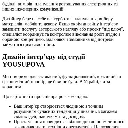
будівлі, вимірів, планування розташування електричних та
інших інженерних комунікацій.
Дизайнер бере на себе всі турботи з планування, вибору
матеріалів, меблів та декору. Якщо окрім дизайну інтер’єру
замовити послугу авторського нагляду або проєкт “під ключ”,
спеціаліст координує та контролює виконання робіт згідно з
обраною концепцією, звільняючи замовника від потреби
займатися цим самостійно.
Дизайн інтер’єру від студії
YOUSUPOVA
Ми створимо для вас якісний, функціональний, красивий та
ергономічний простір, де б ви не були. В Україні, чи за
кордоном.
Що варто знати про співпрацю з командою:
Ваш інтер’єр створюється людиною з точним
розумінням сучасних тенденцій у дизайні, з багажем
свіжих ідей, навичками та досвідом.
Проєктування проводиться відповідно до норм чинного
законодавства та технічних регламентів. Це дозволить