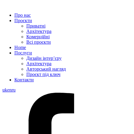
Про нас
Проєкти
Приватні
Архітектура
Комерційні
Всі проєкти
Home
Послуги
Дизайн інтер’єру
Архітектура
Aвторський нагляд
Проєкт під ключ
Контакти
uk
en
ru