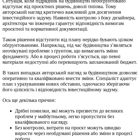
Ситуація, коли підрядник на будівництві необґрунтовано
відступає від проєктних рішень, доволі типова. Тому
авторський нагляд критично важливий для досягнення
інвестиційного задуму. Наявність контролю з боку дизайнера,
архітектора чи інженера гарантує відповідність вимогам
проєктної та нормативної документації.
Також рішення відступити від плану нерідко бувають цілком
обґрунтованими. Наприклад, під час будівництва з’являться
неочікувані проблеми з ґрунтом, що вимагають зміни
фундаменту. Або в процесі роботи з’ясується, що певні
матеріали недоступні або перевищують запланований бюджет.
В таких випадках авторський нагляд за будівництвом дозволяє
оперативно та кваліфіковано внести зміни. Спеціаліст адаптує
план з урахуванням нових обставин, одночасно зберігаючи
його цілісність і відповідність інвестиційному задуму.
Ось ще декілька причин:
Дрібні помилки, які можуть призвести до великих
проблем у майбутньому, легко пропустити без
кваліфікованого нагляду.
Без контролю, витрати на проєкт можуть швидко
вирости через необдумані рішення або зміни в процесі
роботи.