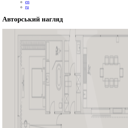
en
ru
Aвторський нагляд