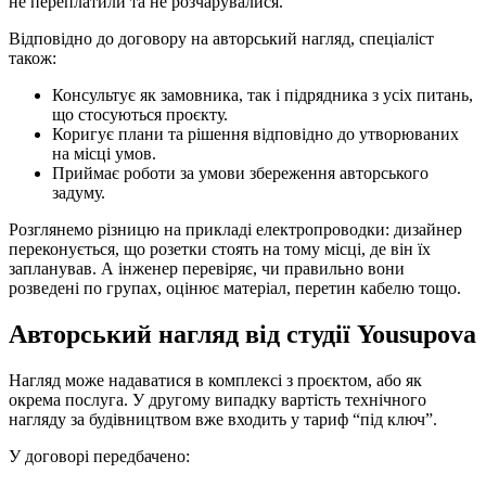
не переплатили та не розчарувалися.
Відповідно до договору на авторський нагляд, спеціаліст
також:
Консультує як замовника, так і підрядника з усіх питань,
що стосуються проєкту.
Коригує плани та рішення відповідно до утворюваних
на місці умов.
Приймає роботи за умови збереження авторського
задуму.
Розглянемо різницю на прикладі електропроводки: дизайнер
переконується, що розетки стоять на тому місці, де він їх
запланував. А інженер перевіряє, чи правильно вони
розведені по групах, оцінює матеріал, перетин кабелю тощо.
Авторський нагляд від студії Yousupova
Нагляд може надаватися в комплексі з проєктом, або як
окрема послуга. У другому випадку вартість технічного
нагляду за будівництвом вже входить у тариф “під ключ”.
У договорі передбачено: