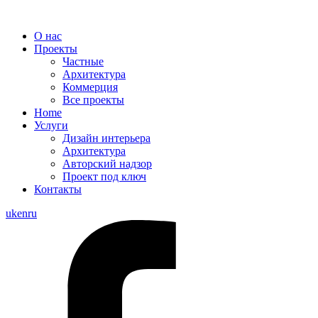
О нас
Проекты
Частные
Архитектура
Коммерция
Все проекты
Home
Услуги
Дизайн интерьера
Архитектура
Авторский надзор
Проект под ключ
Контакты
uk
en
ru