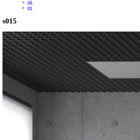
uk
en
s015